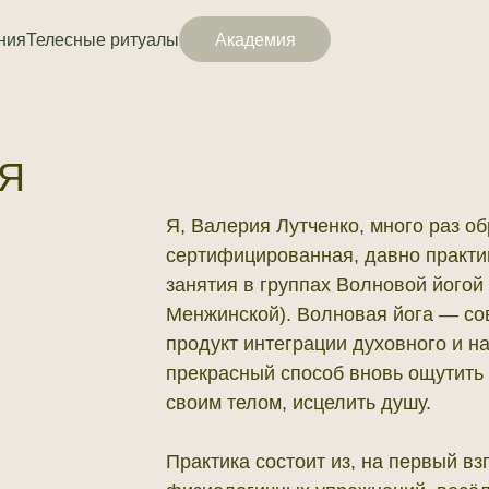
ния
Телесные ритуалы
Академия
Я
Я, Валерия Лутченко, много раз о
сертифицированная, давно практ
занятия в группах Волновой йогой
Менжинской). Волновая йога — со
продукт интеграции духовного и на
прекрасный способ вновь ощутить 
своим телом, исцелить душу.
Практика состоит из, на первый в