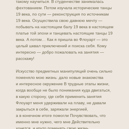
такому научиться. В студенчестве занималась
фехтованием. Потом изучала исторические танцы
19 века, по сути — реконструкция по источникам
19 века. Осуществила свою давнюю мечту —
побывать на настоящем балу 19 века в настоящем
платье той эпохи и танцевать настоящие танцы 19
века. А потом… Как я пришла во Флоуарт — это
целый шквал приключений и поиска себя. Кому
интересно — добро пожаловать на занятия —
расскажу!
Искусство предметных манипуляций очень сильно
поменяло мою жизнь: дало новые знакомства
и интересное окружение В трудные этапы жизни,
когда вообще не было понимания куда двигаться,
в какую сторону, где себя применить занятия
Флоуарт меня удерживали на плаву, не давали
закрыться в себе, заряжали энергией,
а в конечном итоге помогли Почувствовать, что
именно мне нужно, чего мне Действительно
хочется, и круто поменять свою жизнь.