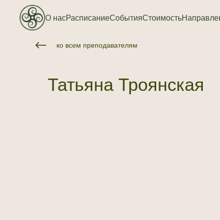
О нас
Расписание
События
Стоимость
Направле
ко всем преподавателям
Татьяна Троянская