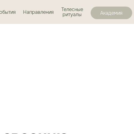
Телесные
обытия
Направления
Академия
ритуалы