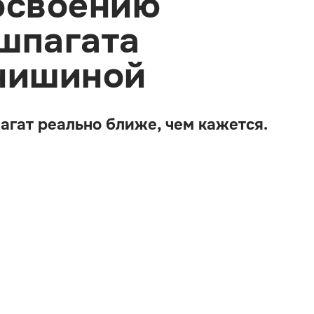
освоению
шпагата
рнишиной
пагат реально ближе, чем кажется.